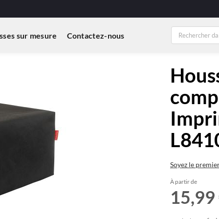
sses sur mesure
Contactez-nous
Houss
compa
Impr
L84
Soyez le premie
À partir de
15,99