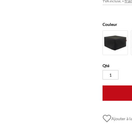
frai
TVA incluse, +
Couleur
Qté
Ajouter à la