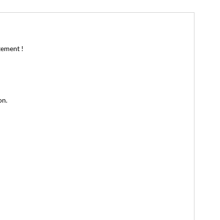
tement !
on.