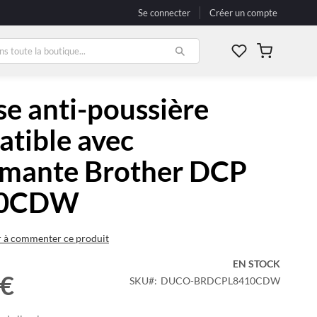
Se connecter
Créer un compte
Mon panier
e anti-poussière
tible avec
imante Brother DCP
10CDW
r à commenter ce produit
EN STOCK
 €
SKU
DUCO-BRDCPL8410CDW