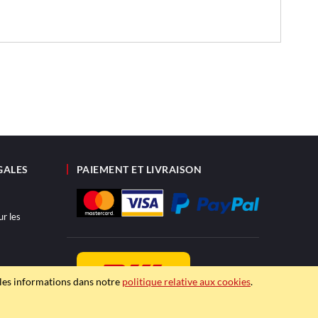
GALES
PAIEMENT ET LIVRAISON
ur les
ité
ples informations dans notre
politique relative aux cookies
.