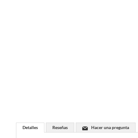
Saltar
al
comienzo
de
la
galería
de
imágenes
Detalles
Reseñas
Hacer una pregunta