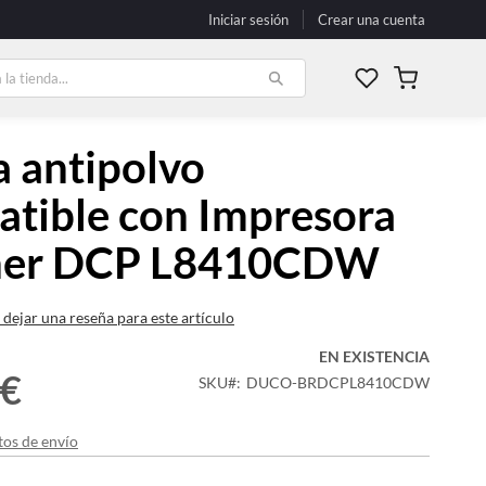
Iniciar sesión
Crear una cuenta
Mi carrito
 antipolvo
tible con Impresora
her DCP L8410CDW
 dejar una reseña para este artículo
EN EXISTENCIA
 €
SKU
DUCO-BRDCPL8410CDW
tos de envío