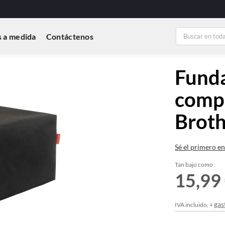
 a medida
Contáctenos
Funda
compa
Brot
Sé el primero en
Tan bajo como
15,99
gas
IVA incluido, +