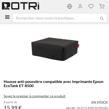
Mon 
Passer
à
la
fin
de
la
galerie
d’images
Passer
Housse anti-poussière compatible avec Imprimante Epson
au
EcoTank ET-8500
début
de
Soyez le premier à commenter ce produit
la
Galerie
À partir de
EN STOCK
15,99 €
d’images
SKU
DUCO-EPETET8500