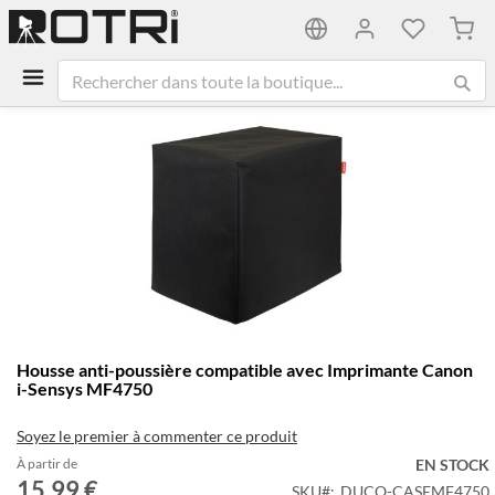
Mon 
Passer
à
la
fin
de
la
galerie
d’images
Passer
Housse anti-poussière compatible avec Imprimante Canon
au
i-Sensys MF4750
début
de
Soyez le premier à commenter ce produit
la
Galerie
À partir de
EN STOCK
15,99 €
d’images
SKU
DUCO-CASEMF4750