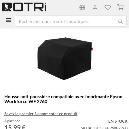
Mon 
Passer
à
la
fin
de
la
galerie
d’images
Passer
Housse anti-poussière compatible avec Imprimante Epson
au
Workforce WF 2760
début
de
Soyez le premier à commenter ce produit
la
Galerie
À partir de
EN STOCK
15,99 €
d’images
SKU
DUCO-EPWF2760