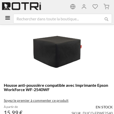
Mon 
Passer
à
la
fin
de
la
galerie
d’images
Passer
Housse anti-poussière compatible avec Imprimante Epson
au
WorkForce WF-2540WF
début
de
Soyez le premier à commenter ce produit
la
Galerie
À partir de
EN STOCK
15,99 €
d’images
SKU
DUCO-EPWF2540