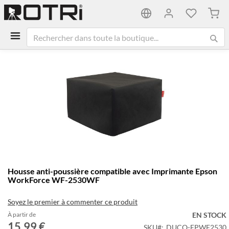
Mon 
Passer
à
la
fin
de
la
galerie
d’images
Passer
Housse anti-poussière compatible avec Imprimante Epson
au
WorkForce WF-2530WF
début
de
Soyez le premier à commenter ce produit
la
Galerie
À partir de
EN STOCK
15,99 €
d’images
SKU
DUCO-EPWF2530