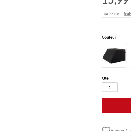
frai
TVA incluse, +
Couleur
Qté
Ajouter à la