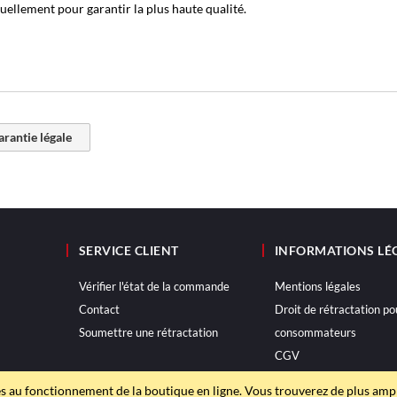
ellement pour garantir la plus haute qualité.
garantie légale
SERVICE CLIENT
INFORMATIONS LÉ
Vérifier l'état de la commande
Mentions légales
Contact
Droit de rétractation po
Soumettre une rétractation
consommateurs
CGV
Politique de confidential
s au fonctionnement de la boutique en ligne. Vous trouverez de plus am