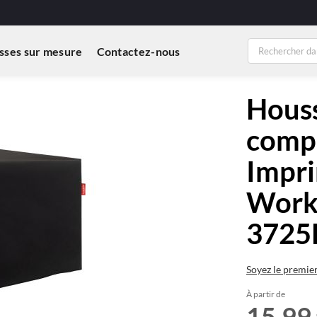
sses sur mesure
Contactez-nous
Houss
compa
Impr
Work
372
Soyez le premie
À partir de
15,99