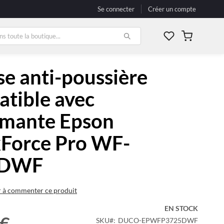
Se connecter
Créer un compte
Mon panier
e anti-poussière
tible avec
imante Epson
Force Pro WF-
5DWF
r à commenter ce produit
EN STOCK
 €
SKU
DUCO-EPWFP3725DWF