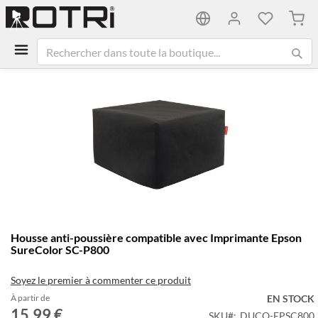
Mon 
Passer
à
la
fin
de
la
galerie
d’images
Passer
Housse anti-poussière compatible avec Imprimante Epson
au
SureColor SC-P800
début
de
Soyez le premier à commenter ce produit
la
Galerie
À partir de
EN STOCK
15,99 €
d’images
SKU
DUCO-EPSC800