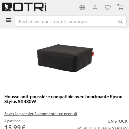
Mon 
Passer
à
la
fin
de
la
galerie
d’images
Passer
Housse anti-poussière compatible avec Imprimante Epson
au
Stylus SX430W
début
de
Soyez le premier à commenter ce produit
la
Galerie
À partir de
EN STOCK
15,99 €
d’images
SKU
DUCO-EPSTSX430W