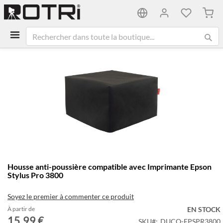
Mon 
Passer
à
la
fin
de
la
galerie
d’images
Passer
Housse anti-poussière compatible avec Imprimante Epson
au
Stylus Pro 3800
début
de
Soyez le premier à commenter ce produit
la
Galerie
À partir de
EN STOCK
15,99 €
d’images
SKU
DUCO-EPSPR3800