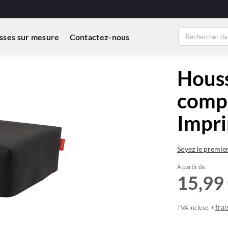
sses sur mesure
Contactez-nous
Houss
compa
Impr
Soyez le premie
À partir de
15,99
frai
TVA incluse, +