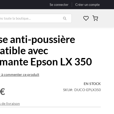
Se connecter
Créer un compte
Mon panier
e anti-poussière
tible avec
imante Epson LX 350
r à commenter ce produit
EN STOCK
 €
SKU
DUCO-EPLX350
s de livraison