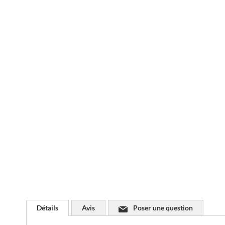
Passer
au
début
de
la
Galerie
d’images
Détails
Avis
Poser une question