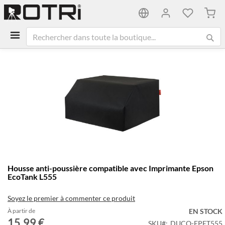
Mon 
Passer
à
la
fin
de
la
galerie
d’images
Passer
Housse anti-poussière compatible avec Imprimante Epson
au
EcoTank L555
début
de
Soyez le premier à commenter ce produit
la
Galerie
À partir de
EN STOCK
15,99 €
d’images
SKU
DUCO-EPET555