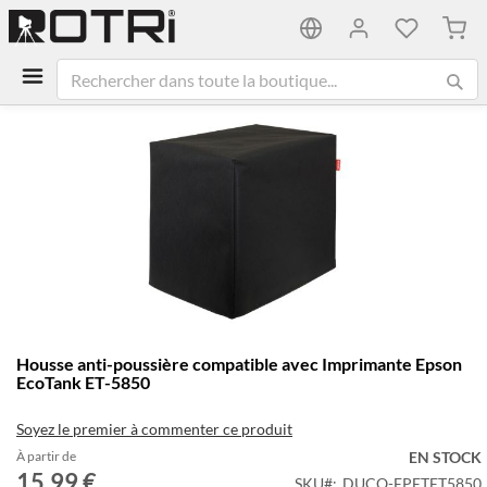
Mon 
Passer
à
la
fin
de
la
galerie
d’images
Passer
Housse anti-poussière compatible avec Imprimante Epson
au
EcoTank ET-5850
début
de
Soyez le premier à commenter ce produit
la
Galerie
À partir de
EN STOCK
15,99 €
d’images
SKU
DUCO-EPETET5850