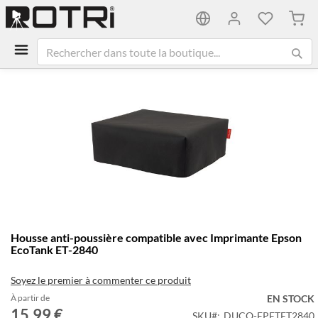
Mon 
Passer
à
la
fin
de
la
galerie
d’images
Passer
Housse anti-poussière compatible avec Imprimante Epson
au
EcoTank ET-2840
début
de
Soyez le premier à commenter ce produit
la
Galerie
À partir de
EN STOCK
15,99 €
d’images
SKU
DUCO-EPETET2840