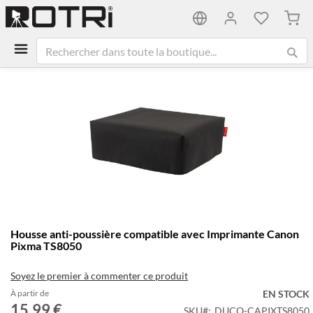
Mon 
Passer
à
la
fin
de
la
galerie
d’images
Passer
Housse anti-poussière compatible avec Imprimante Canon
au
Pixma TS8050
début
de
Soyez le premier à commenter ce produit
la
Galerie
À partir de
EN STOCK
15,99 €
d’images
SKU
DUCO-CAPIXTS8050