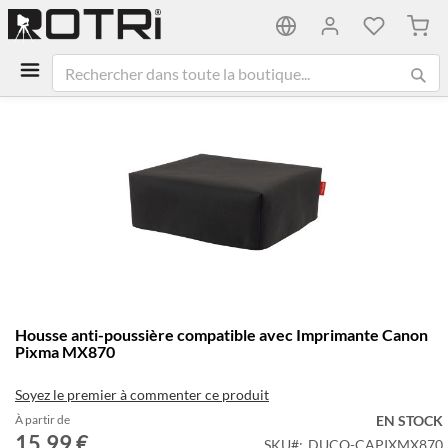
Mon 
Passer
à
la
fin
de
la
galerie
d’images
Passer
Housse anti-poussière compatible avec Imprimante Canon
au
Pixma MX870
début
de
Soyez le premier à commenter ce produit
la
Galerie
À partir de
EN STOCK
15,99 €
d’images
SKU
DUCO-CAPIXMX870