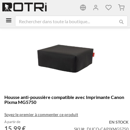
Mon 
Passer
à
la
fin
de
la
galerie
d’images
Passer
Housse anti-poussière compatible avec Imprimante Canon
au
Pixma MG5750
début
de
Soyez le premier à commenter ce produit
la
Galerie
À partir de
EN STOCK
15,99 €
d’images
SKU
DUCO-CAPIXMG5750