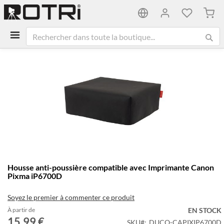
Mon 
Passer
à
la
fin
de
la
galerie
d’images
Passer
Housse anti-poussière compatible avec Imprimante Canon
au
Pixma iP6700D
début
de
Soyez le premier à commenter ce produit
la
Galerie
À partir de
EN STOCK
15,99 €
d’images
SKU
DUCO-CAPIXIP6700D