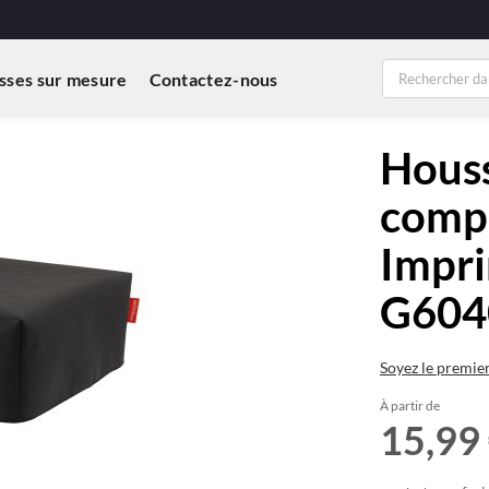
sses sur mesure
Contactez-nous
Houss
compa
Impr
G604
Soyez le premie
À partir de
15,99