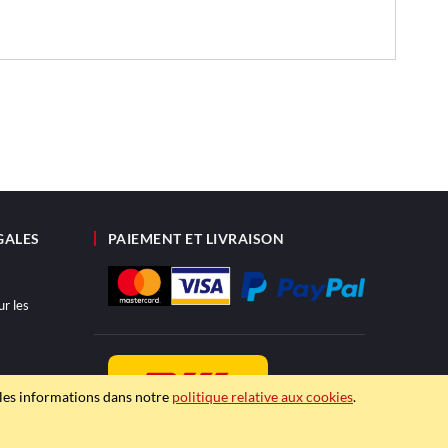
GALES
PAIEMENT ET LIVRAISON
ur les
ité
ples informations dans notre
politique relative aux cookies
.