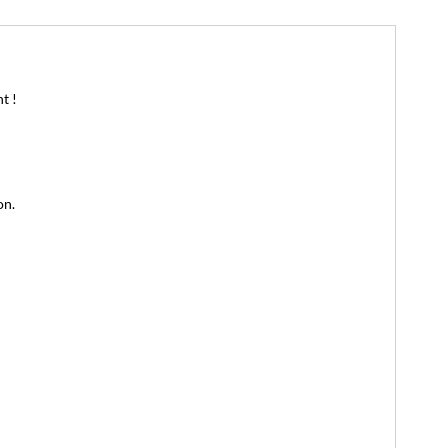
t !
on.