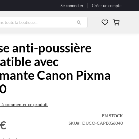
Se connecter
Créer un compte
Mon panier
e anti-poussière
tible avec
imante Canon Pixma
0
r à commenter ce produit
EN STOCK
 €
SKU
DUCO-CAPIXG6040