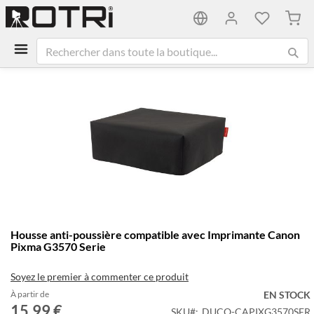
Mon 
Passer
à
la
fin
de
la
galerie
d’images
Passer
Housse anti-poussière compatible avec Imprimante Canon
au
Pixma G3570 Serie
début
de
Soyez le premier à commenter ce produit
la
Galerie
À partir de
EN STOCK
15,99 €
d’images
SKU
DUCO-CAPIXG3570SER