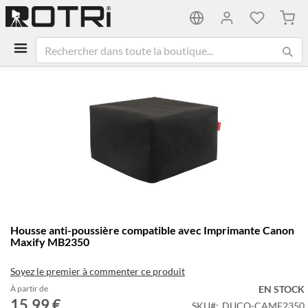
Mon 
Passer
à
la
fin
de
la
galerie
d’images
Passer
Housse anti-poussière compatible avec Imprimante Canon
au
Maxify MB2350
début
de
Soyez le premier à commenter ce produit
la
Galerie
À partir de
EN STOCK
15,99 €
d’images
SKU
DUCO-CAMF2350