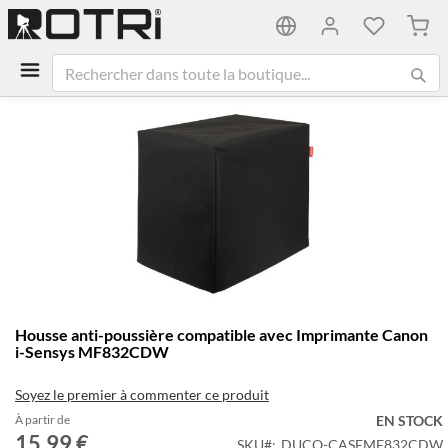
Mon 
Passer
à
la
fin
de
la
galerie
d’images
Passer
Housse anti-poussière compatible avec Imprimante Canon
au
i-Sensys MF832CDW
début
de
Soyez le premier à commenter ce produit
la
Galerie
À partir de
EN STOCK
15,99 €
d’images
SKU
DUCO-CASEMF832CDW