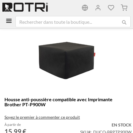
Mon 
Passer
à
la
fin
de
la
galerie
d’images
Passer
Housse anti-poussière compatible avec Imprimante
au
Brother PT-P900W
début
de
Soyez le premier à commenter ce produit
la
Galerie
À partir de
EN STOCK
15,99 €
d’images
SKU
DUCO-BRPTP900W