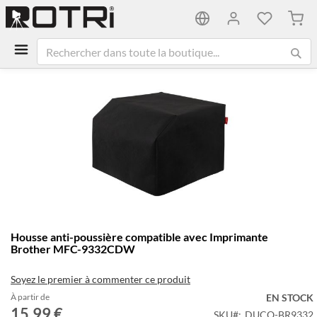
Mon 
Passer
à
la
fin
de
la
galerie
d’images
Passer
Housse anti-poussière compatible avec Imprimante
au
Brother MFC-9332CDW
début
de
Soyez le premier à commenter ce produit
la
Galerie
À partir de
EN STOCK
15,99 €
d’images
SKU
DUCO-BR9332