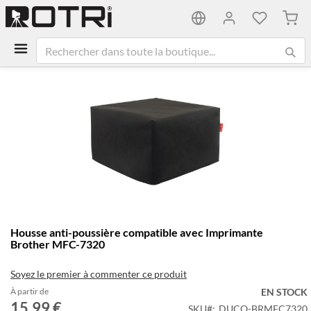
Mon 
Passer
à
la
fin
de
la
galerie
d’images
Passer
Housse anti-poussière compatible avec Imprimante
au
Brother MFC-7320
début
de
Soyez le premier à commenter ce produit
la
Galerie
À partir de
EN STOCK
15,99 €
d’images
SKU
DUCO-BRMFC7320