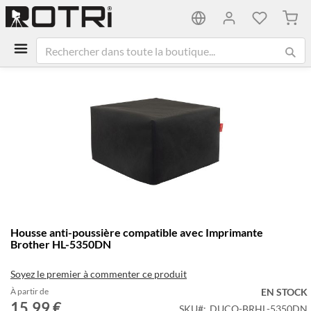
Mon 
Passer
à
la
fin
de
la
galerie
d’images
Passer
Housse anti-poussière compatible avec Imprimante
au
Brother HL-5350DN
début
de
Soyez le premier à commenter ce produit
la
Galerie
À partir de
EN STOCK
15,99 €
d’images
SKU
DUCO-BRHL-5350DN