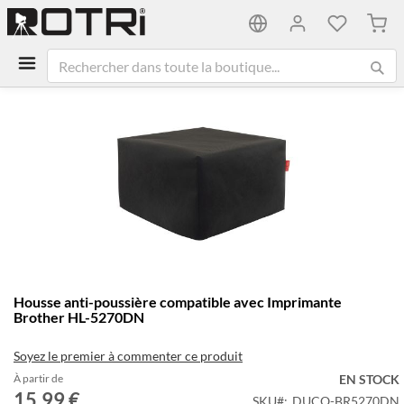
Mon 
Passer
à
la
fin
de
la
galerie
d’images
Passer
Housse anti-poussière compatible avec Imprimante
au
Brother HL-5270DN
début
de
Soyez le premier à commenter ce produit
la
Galerie
À partir de
EN STOCK
15,99 €
d’images
SKU
DUCO-BR5270DN