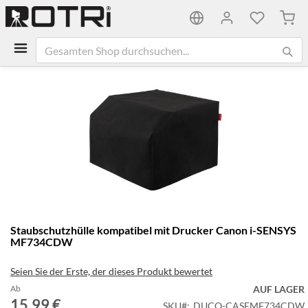
Mein
Zum
Ende
der
Bildgalerie
springen
Zum
Staubschutzhülle kompatibel mit Drucker Canon i-SENSYS
Anfang
MF734CDW
der
Bildgalerie
Seien Sie der Erste, der dieses Produkt bewertet
springen
Ab
AUF LAGER
15,99 €
SKU
DUCO-CASEMF734CDW