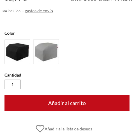
imágenes
gastos de envío
IVA incluido, +
Color
Cantidad
Añadir al carrito
Añadir a la lista de deseos