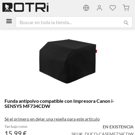
Mi ca
Saltar
al
final
de
la
galería
de
imágenes
Saltar
Funda antipolvo compatible con Impresora Canon i-
al
SENSYS MF734CDW
comienzo
de
Sé el primero en dejar una reseña para este artículo
la
galería
Tan bajo como
EN EXISTENCIA
15,99 €
de
SKU
DUCO-CASEMF734CDW