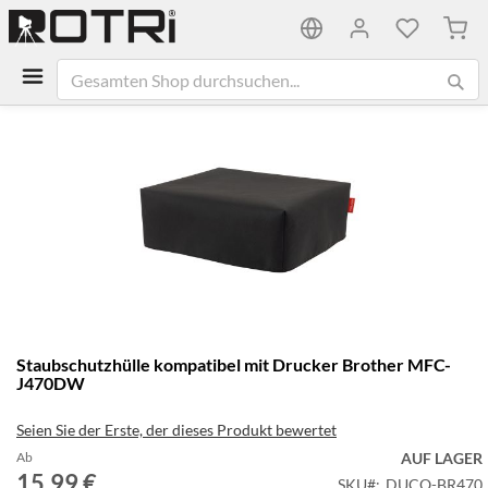
Mein
Zum
Ende
der
Bildgalerie
springen
Zum
Staubschutzhülle kompatibel mit Drucker Brother MFC-
Anfang
J470DW
der
Bildgalerie
Seien Sie der Erste, der dieses Produkt bewertet
springen
Ab
AUF LAGER
15,99 €
SKU
DUCO-BR470