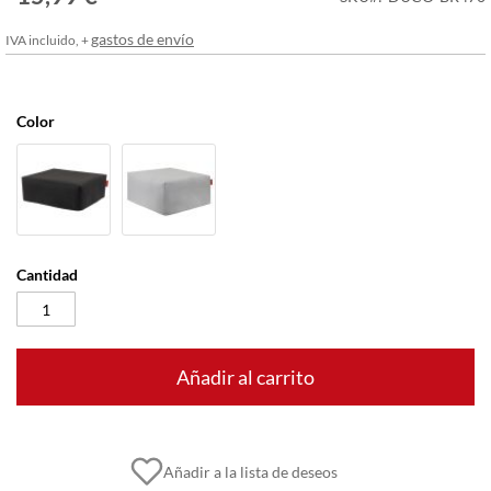
imágenes
gastos de envío
IVA incluido, +
Color
Cantidad
Añadir al carrito
Añadir a la lista de deseos