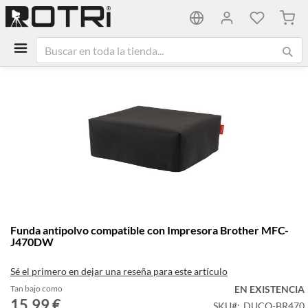
Mi ca
Saltar
al
final
de
la
galería
de
imágenes
Saltar
Funda antipolvo compatible con Impresora Brother MFC-
al
J470DW
comienzo
de
Sé el primero en dejar una reseña para este artículo
la
galería
Tan bajo como
EN EXISTENCIA
15,99 €
de
SKU
DUCO-BR470