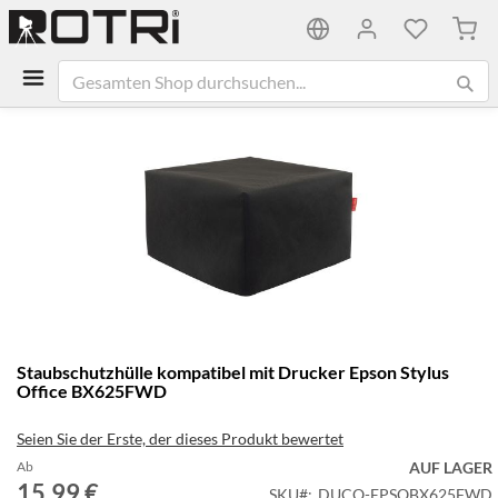
Mein
Zum
Ende
der
Bildgalerie
springen
Zum
Staubschutzhülle kompatibel mit Drucker Epson Stylus
Anfang
Office BX625FWD
der
Bildgalerie
Seien Sie der Erste, der dieses Produkt bewertet
springen
Ab
AUF LAGER
15,99 €
SKU
DUCO-EPSOBX625FWD