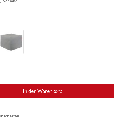
Versand
l.
In den Warenkorb
nschzettel