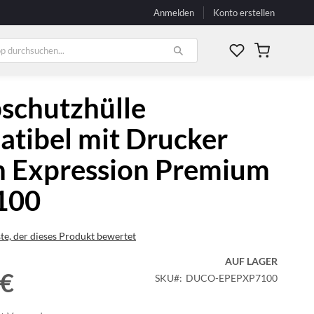
Anmelden
Konto erstellen
Mein Waren
schutzhülle
tibel mit Drucker
n Expression Premium
100
ste, der dieses Produkt bewertet
AUF LAGER
 €
SKU
DUCO-EPEPXP7100