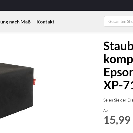
ung nach Maß
Kontakt
Staub
kompa
Epso
XP-7
Seien Sie der Er
Ab
15,99