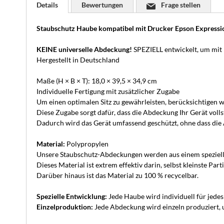
Details
Bewertungen
Frage stellen
Staubschutz Haube kompatibel mit Drucker Epson Expres
KEINE universelle Abdeckung!
SPEZIELL entwickelt, um mit
Hergestellt in Deutschland
Maße (H × B × T): 18,0 × 39,5 × 34,9 cm
Individuelle Fertigung mit zusätzlicher Zugabe
Um einen optimalen Sitz zu gewährleisten, berücksichtigen wi
Diese Zugabe sorgt dafür, dass die Abdeckung Ihr Gerät volls
Dadurch wird das Gerät umfassend geschützt, ohne dass die A
Material:
Polypropylen
Unsere Staubschutz-Abdeckungen werden aus einem speziellen 
Dieses Material ist extrem effektiv darin, selbst kleinste P
Darüber hinaus ist das Material zu 100 % recycelbar.
Spezielle Entwicklung:
Jede Haube wird individuell für jede
Einzelproduktion:
Jede Abdeckung wird einzeln produziert, u