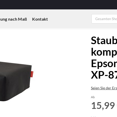
ung nach Maß
Kontakt
Staub
kompa
Epson
XP-8
Seien Sie der Er
Ab
15,99