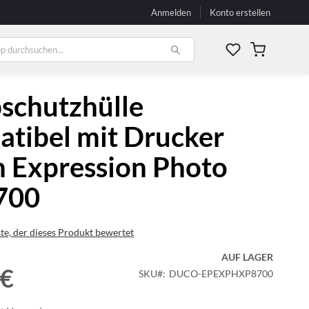
Anmelden
Konto erstellen
Mein Waren
schutzhülle
tibel mit Drucker
 Expression Photo
700
ste, der dieses Produkt bewertet
AUF LAGER
 €
SKU
DUCO-EPEXPHXP8700