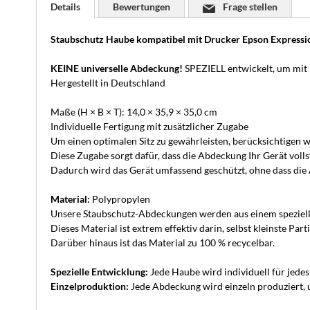
Details
Bewertungen
Frage stellen
Staubschutz Haube kompatibel mit Drucker Epson Express
KEINE universelle Abdeckung!
SPEZIELL entwickelt, um mit
Hergestellt in Deutschland
Maße (H × B × T): 14,0 × 35,9 × 35,0 cm
Individuelle Fertigung mit zusätzlicher Zugabe
Um einen optimalen Sitz zu gewährleisten, berücksichtigen wi
Diese Zugabe sorgt dafür, dass die Abdeckung Ihr Gerät volls
Dadurch wird das Gerät umfassend geschützt, ohne dass die A
Material:
Polypropylen
Unsere Staubschutz-Abdeckungen werden aus einem speziellen 
Dieses Material ist extrem effektiv darin, selbst kleinste P
Darüber hinaus ist das Material zu 100 % recycelbar.
Spezielle Entwicklung:
Jede Haube wird individuell für jede
Einzelproduktion:
Jede Abdeckung wird einzeln produziert, u