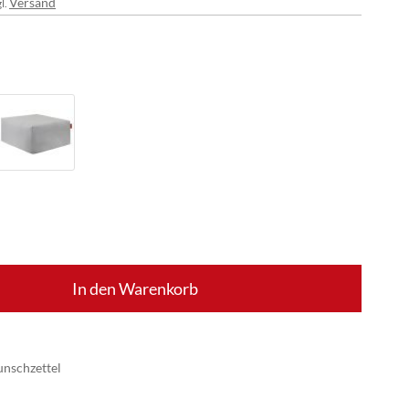
Versand
l.
In den Warenkorb
nschzettel