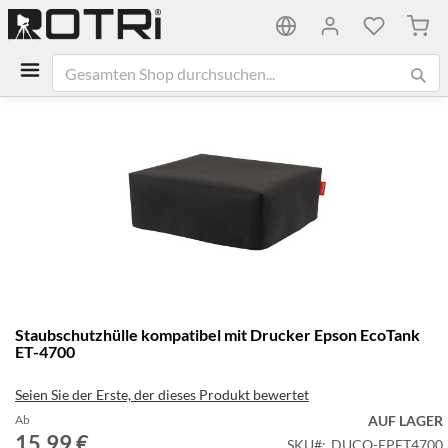
Mein
Zum
Ende
der
Bildgalerie
springen
Zum
Staubschutzhülle kompatibel mit Drucker Epson EcoTank
Anfang
ET-4700
der
Bildgalerie
Seien Sie der Erste, der dieses Produkt bewertet
springen
Ab
AUF LAGER
15,99 €
SKU
DUCO-EPET4700