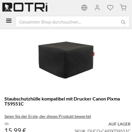
Mein
Zum
Ende
der
Bildgalerie
springen
Zum
Staubschutzhülle kompatibel mit Drucker Canon Pixma
Anfang
TS9551C
der
Bildgalerie
Seien Sie der Erste, der dieses Produkt bewertet
springen
Ab
AUF LAGER
15,99 €
SKU
DUCO-CAPIXTS9551C