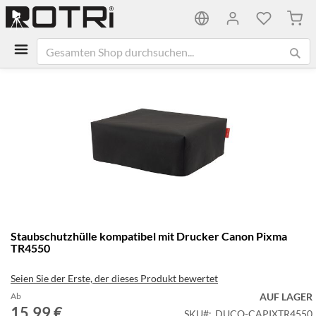
Mein
Zum
Ende
der
Bildgalerie
springen
Zum
Staubschutzhülle kompatibel mit Drucker Canon Pixma
Anfang
TR4550
der
Bildgalerie
Seien Sie der Erste, der dieses Produkt bewertet
springen
Ab
AUF LAGER
15,99 €
SKU
DUCO-CAPIXTR4550