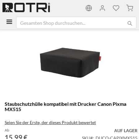
Mein
Zum
Ende
der
Bildgalerie
springen
Zum
Staubschutzhülle kompatibel mit Drucker Canon Pixma
Anfang
MX515
der
Bildgalerie
Seien Sie der Erste, der dieses Produkt bewertet
springen
Ab
AUF LAGER
15,99 €
SKU
DUCO-CAPIXMX515