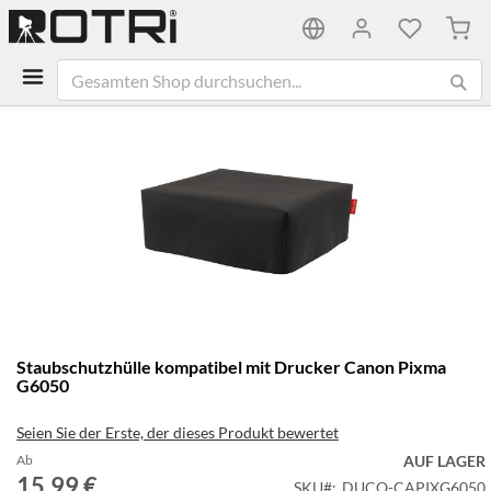
Mein
Zum
Ende
der
Bildgalerie
springen
Zum
Staubschutzhülle kompatibel mit Drucker Canon Pixma
Anfang
G6050
der
Bildgalerie
Seien Sie der Erste, der dieses Produkt bewertet
springen
Ab
AUF LAGER
15,99 €
SKU
DUCO-CAPIXG6050