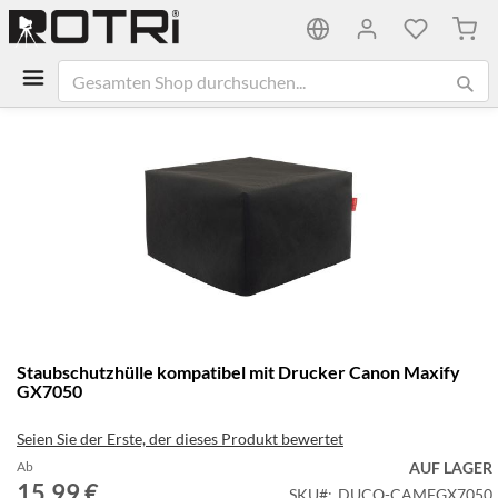
Mein
Zum
Ende
der
Bildgalerie
springen
Zum
Staubschutzhülle kompatibel mit Drucker Canon Maxify
Anfang
GX7050
der
Bildgalerie
Seien Sie der Erste, der dieses Produkt bewertet
springen
Ab
AUF LAGER
15,99 €
SKU
DUCO-CAMFGX7050