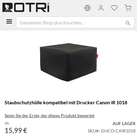
Mein
Zum
Ende
der
Bildgalerie
springen
Zum
Staubschutzhülle kompatibel mit Drucker Canon iR 1018
Anfang
der
Seien Sie der Erste, der dieses Produkt bewertet
Bildgalerie
springen
Ab
AUF LAGER
15,99 €
SKU
DUCO-CAIR1018