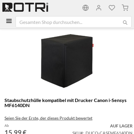
Mein
Zum
Ende
der
Bildgalerie
springen
Zum
Staubschutzhülle kompatibel mit Drucker Canon i-Sensys
Anfang
MF6140DN
der
Bildgalerie
Seien Sie der Erste, der dieses Produkt bewertet
springen
Ab
AUF LAGER
15,99 €
SKU
DUCO-CASEMF6140DN