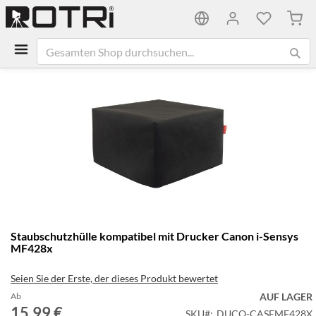
Mein
Zum
Ende
der
Bildgalerie
springen
Zum
Staubschutzhülle kompatibel mit Drucker Canon i-Sensys
Anfang
MF428x
der
Bildgalerie
Seien Sie der Erste, der dieses Produkt bewertet
springen
Ab
AUF LAGER
15,99 €
SKU
DUCO-CASEMF428X