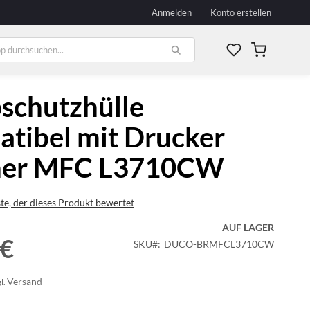
Anmelden
Konto erstellen
Mein Waren
schutzhülle
tibel mit Drucker
her MFC L3710CW
ste, der dieses Produkt bewertet
AUF LAGER
 €
SKU
DUCO-BRMFCL3710CW
Versand
l.