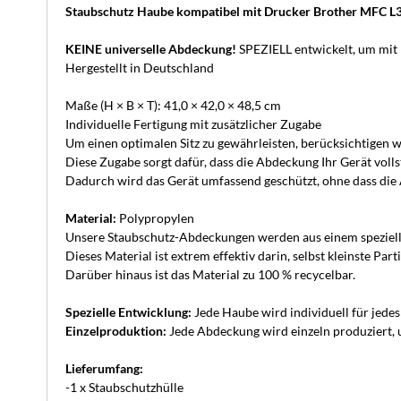
Staubschutz Haube kompatibel mit Drucker Brother MFC
KEINE universelle Abdeckung!
SPEZIELL entwickelt, um mit
Hergestellt in Deutschland
Maße (H × B × T): 41,0 × 42,0 × 48,5 cm
Individuelle Fertigung mit zusätzlicher Zugabe
Um einen optimalen Sitz zu gewährleisten, berücksichtigen wi
Diese Zugabe sorgt dafür, dass die Abdeckung Ihr Gerät volls
Dadurch wird das Gerät umfassend geschützt, ohne dass die A
Material:
Polypropylen
Unsere Staubschutz-Abdeckungen werden aus einem speziellen 
Dieses Material ist extrem effektiv darin, selbst kleinste P
Darüber hinaus ist das Material zu 100 % recycelbar.
Spezielle Entwicklung:
Jede Haube wird individuell für jede
Einzelproduktion:
Jede Abdeckung wird einzeln produziert, u
Lieferumfang:
-1 x Staubschutzhülle