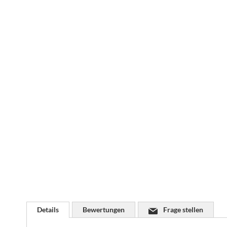
Zum
Anfang
der
Bildgalerie
springen
Details
Bewertungen
Frage stellen