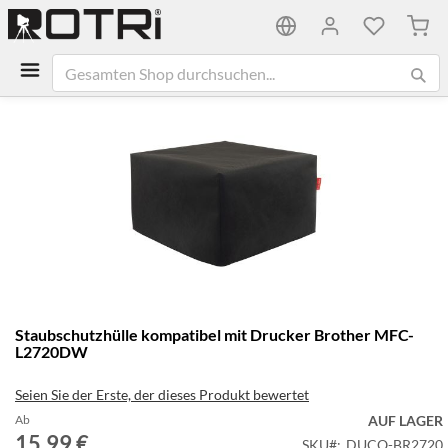
Mein
Zum
Ende
der
Bildgalerie
springen
Zum
Staubschutzhülle kompatibel mit Drucker Brother MFC-
Anfang
L2720DW
der
Bildgalerie
Seien Sie der Erste, der dieses Produkt bewertet
springen
Ab
AUF LAGER
15,99 €
SKU
DUCO-BR2720