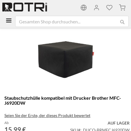
Mein
Zum
Ende
der
Bildgalerie
springen
Zum
Staubschutzhülle kompatibel mit Drucker Brother MFC-
Anfang
J6920DW
der
Bildgalerie
Seien Sie der Erste, der dieses Produkt bewertet
springen
Ab
AUF LAGER
15,99 €
SKU
DUCO-BRMFCJ6920DW