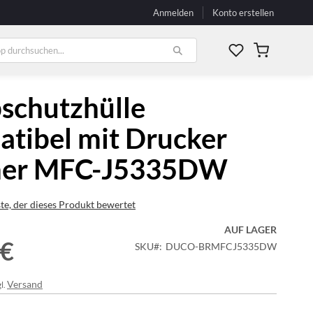
Anmelden
Konto erstellen
Mein Waren
schutzhülle
tibel mit Drucker
her MFC-J5335DW
ste, der dieses Produkt bewertet
AUF LAGER
 €
SKU
DUCO-BRMFCJ5335DW
Versand
l.