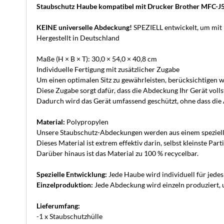
Staubschutz Haube kompatibel mit Drucker Brother MFC
KEINE universelle Abdeckung!
SPEZIELL entwickelt, um mit
Hergestellt in Deutschland
Maße (H × B × T): 30,0 × 54,0 × 40,8 cm
Individuelle Fertigung mit zusätzlicher Zugabe
Um einen optimalen Sitz zu gewährleisten, berücksichtigen wi
Diese Zugabe sorgt dafür, dass die Abdeckung Ihr Gerät volls
Dadurch wird das Gerät umfassend geschützt, ohne dass die A
Material:
Polypropylen
Unsere Staubschutz-Abdeckungen werden aus einem speziellen 
Dieses Material ist extrem effektiv darin, selbst kleinste P
Darüber hinaus ist das Material zu 100 % recycelbar.
Spezielle Entwicklung:
Jede Haube wird individuell für jede
Einzelproduktion:
Jede Abdeckung wird einzeln produziert, u
Lieferumfang:
-1 x Staubschutzhülle