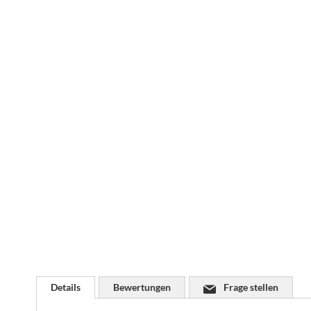
Zum
Anfang
der
Bildgalerie
springen
Details
Bewertungen
Frage stellen