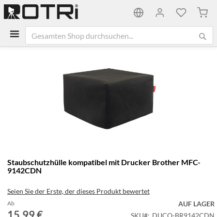
Mein
Zum
Ende
der
Bildgalerie
springen
Zum
Staubschutzhülle kompatibel mit Drucker Brother MFC-
Anfang
9142CDN
der
Bildgalerie
Seien Sie der Erste, der dieses Produkt bewertet
springen
Ab
AUF LAGER
15,99 €
SKU
DUCO-BR9142CDN