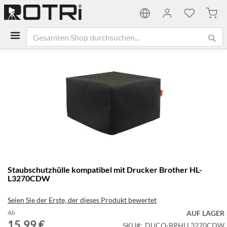
Mein
Zum
Ende
der
Bildgalerie
springen
Zum
Staubschutzhülle kompatibel mit Drucker Brother HL-
Anfang
L3270CDW
der
Bildgalerie
Seien Sie der Erste, der dieses Produkt bewertet
springen
Ab
AUF LAGER
15,99 €
SKU
DUCO-BRHLL3270CDW